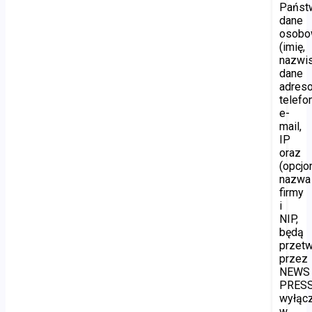
Państ
dane
osob
(imię,
nazwis
dane
adres
telefon
e-
mail,
IP
oraz
(opcjon
nazwa
firmy
i
NIP,
będą
przet
przez
NEWS
PRES
wyłąc
w