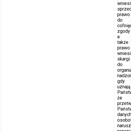
wniesi
sprzec
prawo
do
cofnię
zgody
a
także
prawo
wniesi
skargi
do
organ
nadzor
gdy
uznają
Państ
że
przetw
Państ
danyc
osobo
narus