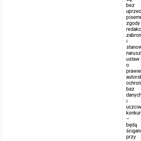
bez
uprzed
pisem
zgody
redakc
zabro
i
stano
narusz
ustaw
o
prawi
autors
ochron
baz
danyc
i
uczciw
konkur
–
będą
ścigan
przy