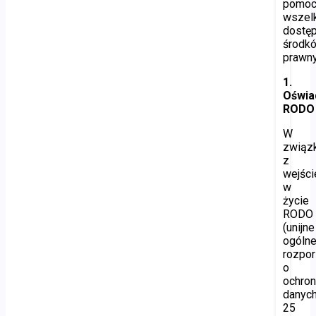
pomoc
wszel
dostę
środk
prawny
1.
Oświa
RODO
W
związ
z
wejśc
w
życie
RODO
(unijne
ogóln
rozpo
o
ochron
danych
25