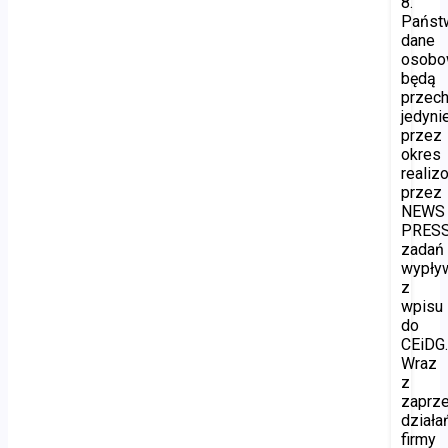
8.
Państ
dane
osob
będą
przec
jedyni
przez
okres
realiz
przez
NEWS
PRES
zadań
wypły
z
wpisu
do
CEiDG
Wraz
z
zaprz
działa
firmy