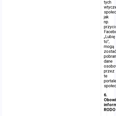
tych
wtycz
społe
jak
np.
przyci
Faceb
„Lubię
to”,
mogą
zosta
pobra
dane
osob
przez
te
portal
społe
6.
Obow
infor
RODO