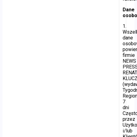
Dane
osob
1.
Wszel
dane
osob
powie
firmie
NEWS
PRES
RENA
KLUC
(wyda
Tygod
Regio
7
dni
Częst
przez
Użytk
i/lub
Klient