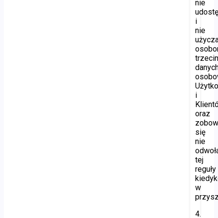
nie
udostę
i
nie
użycz
osob
trzeci
danyc
osobo
Użytk
i
Klient
oraz
zobow
się
nie
odwoł
tej
reguły
kiedyk
w
przysz
4.