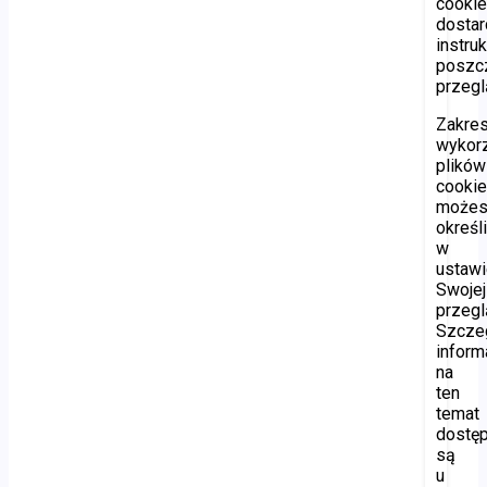
cooki
dostar
instru
poszc
przegl
Zakre
wykor
plików
cooki
może
określ
w
ustawi
Swojej
przegl
Szcze
inform
na
ten
temat
dostę
są
u