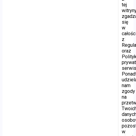
tej
witryny
zgadz
się
w
całośc
z
Regul
oraz
Polity
prywat
serwis
Ponad
udziel
nam
zgody
na
przetw
Twoic
danyc
osobo
pozos
w