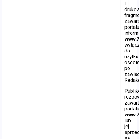
i
druko
fragm
zawart
portal
inform
www.7
wyłąc
do
użytku
osobis
po
zawia
Redakc
Publik
rozpo
zawart
portal
www.7
lub
jej
sprze
są