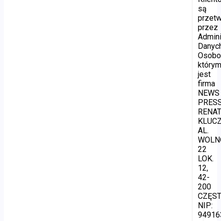
są
przet
przez
Admini
Danyc
Osobo
który
jest
firma
NEWS
PRES
RENA
KLUCZ
AL.
WOLN
22
LOK.
12,
42-
200
CZĘS
NIP:
94916