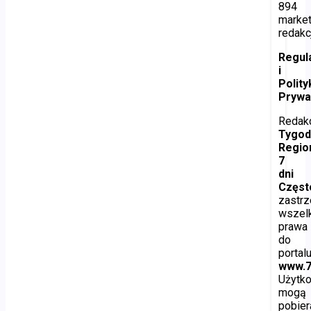
894
marke
redakc
Regul
i
Polity
Prywa
Redak
Tygod
Regio
7
dni
Częs
zastr
wszel
prawa
do
portal
www.7
Użytk
mogą
pobier