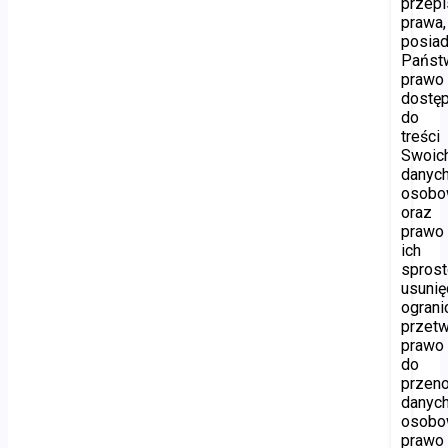
przep
prawa,
posiad
Państ
prawo
dostę
do
treści
Swoic
danyc
osobo
oraz
prawo
ich
sprost
usunię
ograni
przetw
prawo
do
przen
danyc
osobo
prawo