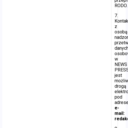
przepi
RODO.
7.
Kontak
z
osobą
nadzor
przetw
danyc
osobo
w
NEWS
PRES
jest
możli
drogą
elektr
pod
adres
e-
mail:
redakc