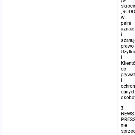
(w
skróci
„RODO”
w
pełni
uznaje
i
szanuj
prawo
Użytk
i
Klient
do
prywat
i
ochro
danyc
osobo
3.
NEWS
PRES
nie
sprzed