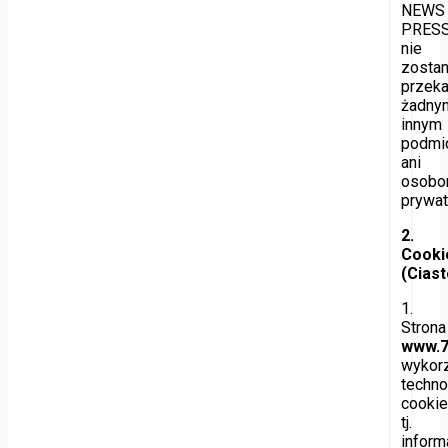
NEWS
PRES
nie
zosta
przek
żadny
innym
podmi
ani
osob
prywa
2.
Cooki
(Cias
1.
Strona
www.7
wykorz
techno
cookie
tj.
inform