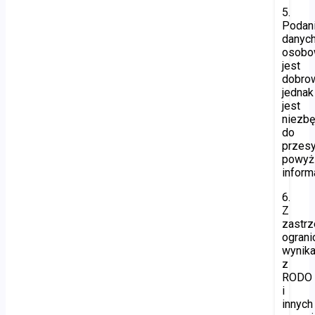
5.
Podan
danyc
osobo
jest
dobro
jednak
jest
niezb
do
przesy
powyż
informa
6.
Z
zastr
ogran
wynika
z
RODO
i
innych