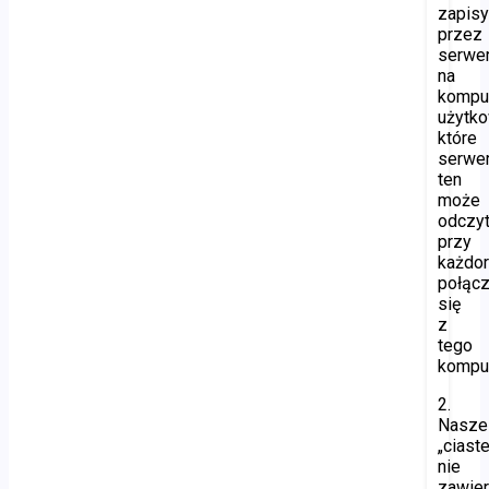
zapis
przez
serwe
na
kompu
użytko
które
serwe
ten
może
odczy
przy
każdo
połącz
się
z
tego
komput
2.
Nasze
„ciast
nie
zawier