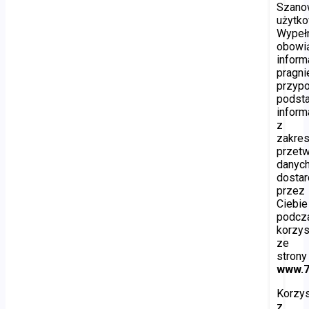
Szano
użytko
Wypełn
obowi
inform
pragn
przyp
podst
inform
z
zakre
przetw
danyc
dosta
przez
Ciebie
podcz
korzys
ze
strony
www.7
Korzys
z