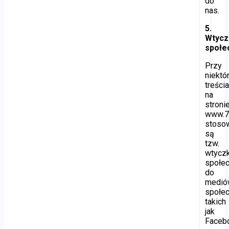
do
nas.
5.
Wtycz
społe
Przy
niektó
treści
na
stroni
www.7
stoso
są
tzw.
wtyczk
społe
do
medió
społe
takich
jak
Faceb