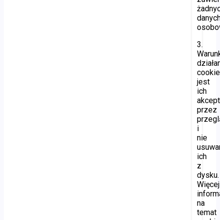
żadny
danyc
osobo
3.
Warun
działa
cooki
jest
ich
akcept
przez
przegl
i
nie
usuwa
ich
z
dysku.
Więcej
inform
na
temat