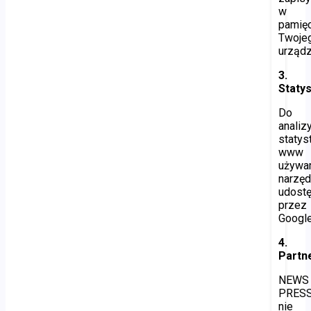
w
pamięc
Twoje
urządz
3.
Statys
Do
analiz
statys
www
używa
narzęd
udost
przez
Google
4.
Partn
NEWS
PRES
nie