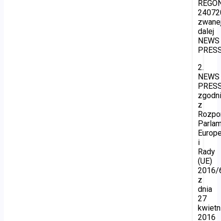
REGON
24072
zwane
dalej
NEWS
PRESS
2.
NEWS
PRES
zgodn
z
Rozpo
Parla
Europe
i
Rady
(UE)
2016/
z
dnia
27
kwietn
2016