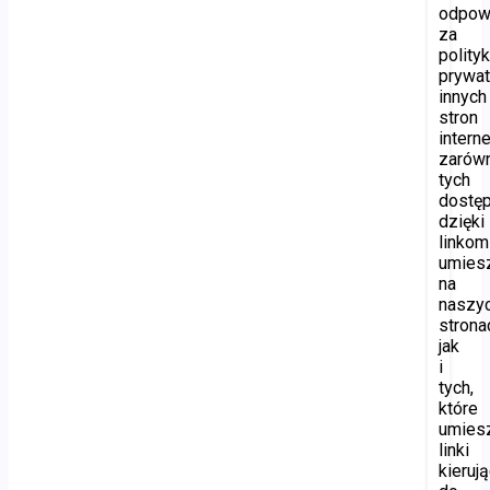
odpow
za
polity
prywat
innych
stron
intern
zarów
tych
dostę
dzięki
linkom
umies
na
naszy
strona
jak
i
tych,
które
umies
linki
kieruj