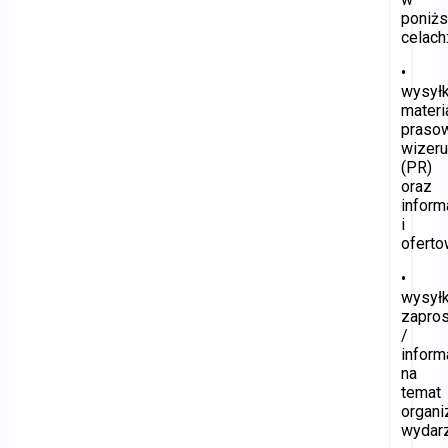
poniż
celach
•
wysyłk
materi
praso
wizer
(PR)
oraz
inform
i
oferto
•
wysyłk
zapro
/
inform
na
temat
organ
wydar