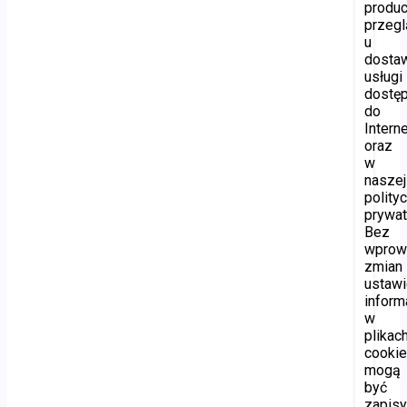
produ
przegl
u
dosta
usługi
dostę
do
Interne
oraz
w
naszej
polity
prywat
Bez
wprow
zmian
ustawi
inform
w
plikac
cooki
mogą
być
zapis