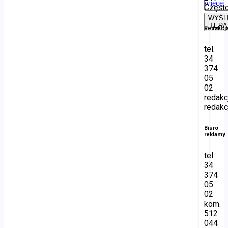
więcej
Częst
WYŚL
TERA
Redakcj
tel.
34
374
05
02
redakc
redakc
Biuro
reklamy
tel.
34
374
05
02
kom.
512
044