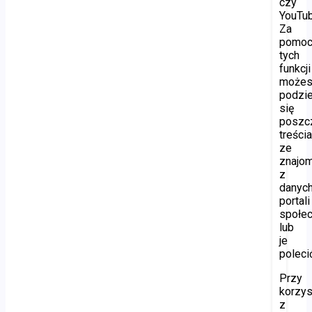
czy
YouTub
Za
pomo
tych
funkcji
może
podzie
się
poszc
treści
ze
znajo
z
danyc
portali
społe
lub
je
poleci
Przy
korzys
z