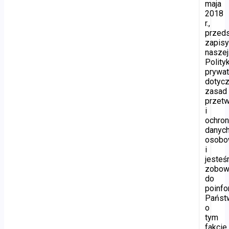
maja
2018
r.,
przed
zapis
naszej
Polityk
prywat
dotyc
zasad
przetw
i
ochro
danyc
osobo
i
jeste
zobow
do
poinf
Państ
o
tym
fakcie.