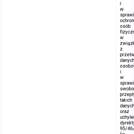
r.
w
spraw
ochro
osób
fizycz
w
związ
z
przet
danyc
osobo
i
w
spraw
swobo
przep
takich
danyc
oraz
uchyle
dyrek
95/46